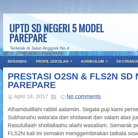
UPTD SD NEGERI 5 MODEL
PAREPARE
Terletak di Jalan Anggrek No.4
UPTD SD NEGERI 5 PAREPARE
»
»
BERANDA
PROFIL SEKOLAH
KURIKULUM
EKSTRAKU
PRESTASI O2SN & FLS2N SD 
PAREPARE
April 18, 2017
No comments
Alhamdulillahi rabbil aalamiin. Segala puji kami pe
Subhanahu wata'ala dan sholawat dan salam atas ju
Rasulullaah shollallaahu alaihi wasallam. Semarak
FLS2N kali ini semakin menggembirakan tatkala siswa