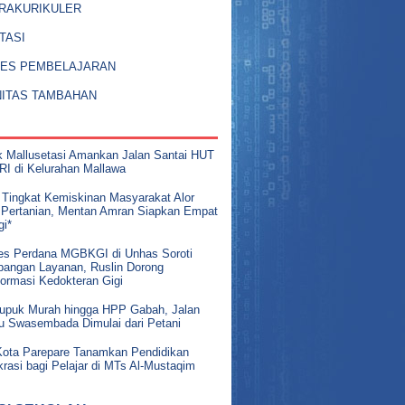
RAKURIKULER
TASI
ES PEMBELAJARAN
NITAS TAMBAHAN
k Mallusetasi Amankan Jalan Santai HUT
RI di Kelurahan Mallawa
 Tingkat Kemiskinan Masyarakat Alor
 Pertanian, Mentan Amran Siapkan Empat
gi*
es Perdana MGBKGI di Unhas Soroti
pangan Layanan, Ruslin Dorong
formasi Kedokteran Gigi
Pupuk Murah hingga HPP Gabah, Jalan
u Swasembada Dimulai dari Petani
ota Parepare Tanamkan Pendidikan
rasi bagi Pelajar di MTs Al-Mustaqim