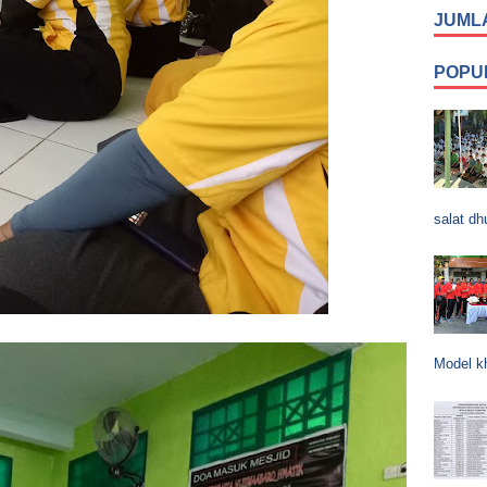
JUML
POPU
salat dh
Model k