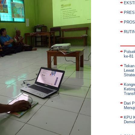
EKST
PRES
PROS
RUTI
Polse
ke-81 
Tekan
Lewat
Strate
Kongr
Ketim
Trans
Dari 
Menuj
KPU K
Demok