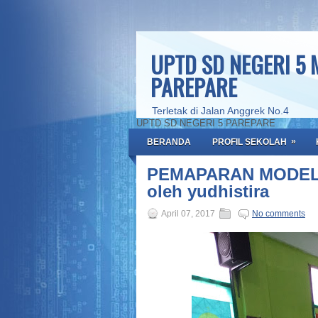
UPTD SD NEGERI 5
PAREPARE
Terletak di Jalan Anggrek No.4
UPTD SD NEGERI 5 PAREPARE
»
BERANDA
PROFIL SEKOLAH
PEMAPARAN MODEL
oleh yudhistira
April 07, 2017
No comments