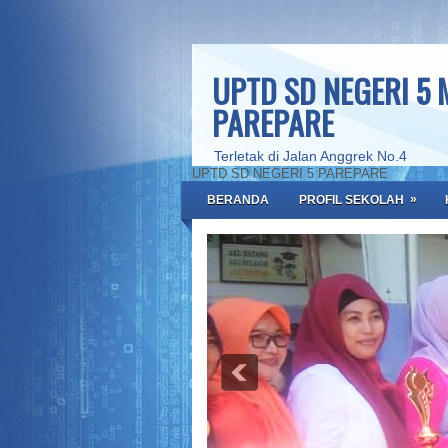
UPTD SD NEGERI 5
PAREPARE
Terletak di Jalan Anggrek No.4
UPTD SD NEGERI 5 PAREPARE
»
BERANDA
PROFIL SEKOLAH