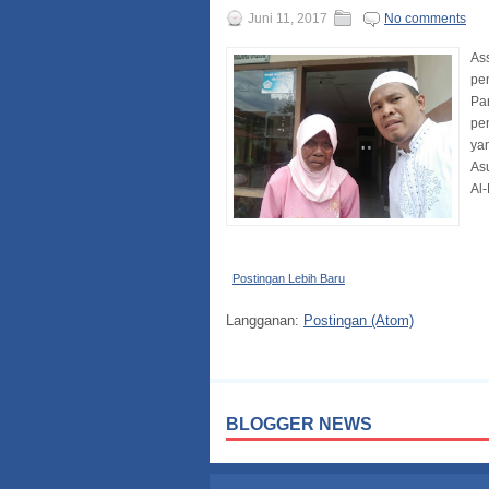
Juni 11, 2017
No comments
As
pe
Pa
pe
yan
As
Al-
Postingan Lebih Baru
Langganan:
Postingan (Atom)
BLOGGER NEWS