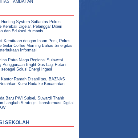
NITAS TAMBAHAN
i Hunting System Satlantas Polres
 Kembali Digelar, Pelanggar Diberi
an dan Edukasi Humanis
at Kemitraan dengan Insan Pers, Polres
e Gelar Coffee Morning Bahas Sinergitas
eterbukaan Informasi
mina Patra Niaga Regional Sulawesi
g Penggunaan Bright Gas bagi Petani
 sebagai Solusi Energi Irigasi
 Kantor Ramah Disabilitas, BAZNAS
 Serahkan Kursi Roda ke Kecamatan
da Baru PWI Sulsel, Suwardi Thahir
n Langkah Strategis Transformasi Digital
UKW
SI SEKOLAH