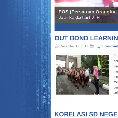
POS (Persatuan Orangtua
Dalam Rangka Hari HUT RI
1
2
3
4
5
OUT BOND LEARNI
Desember 17, 2017
1 comment
Pe
be
ber
me
me
me
pe
sek
KORELASI SD NEGE