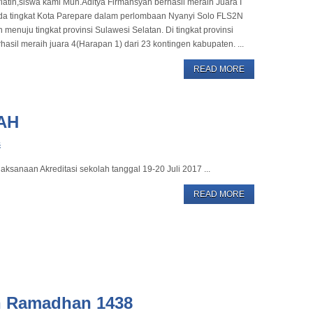
latih,siswa kami Muh.Aditya Firmansyah berhasil meraih Juara I
da tingkat Kota Parepare dalam perlombaan Nyanyi Solo FLS2N
 menuju tingkat provinsi Sulawesi Selatan. Di tingkat provinsi
hasil meraih juara 4(Harapan 1) dari 23 kontingen kabupaten. ...
READ MORE
AH
s
aksanaan Akreditasi sekolah tanggal 19-20 Juli 2017 ...
READ MORE
h Ramadhan 1438