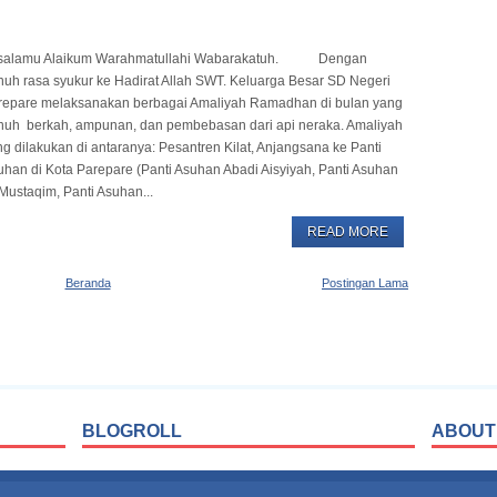
salamu Alaikum Warahmatullahi Wabarakatuh. Dengan
nuh rasa syukur ke Hadirat Allah SWT. Keluarga Besar SD Negeri
repare melaksanakan berbagai Amaliyah Ramadhan di bulan yang
nuh berkah, ampunan, dan pembebasan dari api neraka. Amaliyah
g dilakukan di antaranya: Pesantren Kilat, Anjangsana ke Panti
uhan di Kota Parepare (Panti Asuhan Abadi Aisyiyah, Panti Asuhan
Mustaqim, Panti Asuhan...
READ MORE
Beranda
Postingan Lama
BLOGROLL
ABOUT