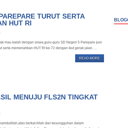
 PAREPARE TURUT SERTA
BLOG
N HUT RI
s
dak mau kalah dengan siswa,guru-guru SD Negeri 5 Parepare pun
ut serta memeriahkan HUT RI ke-72 dengan ikut gerak jalan. ...
READ MORE
ASIL MENUJU FLS2N TINGKAT
s
hamdulillah,atas berkat Allah dan kesungguhan dalam