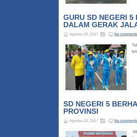
GURU SD NEGERI 5
DALAM GERAK JALA
Agustus 20, 2017
No comment
Ti
tur
SD NEGERI 5 BERH
PROVINSI
Agustus 20, 2017
No comment
Al