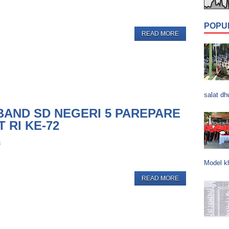
POPU
READ MORE
salat dh
BAND SD NEGERI 5 PAREPARE
 RI KE-72
s
Model k
READ MORE