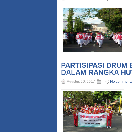
...
PARTISIPASI DRUM 
DALAM RANGKA HUT
Agustus 20, 2017
No comment
...