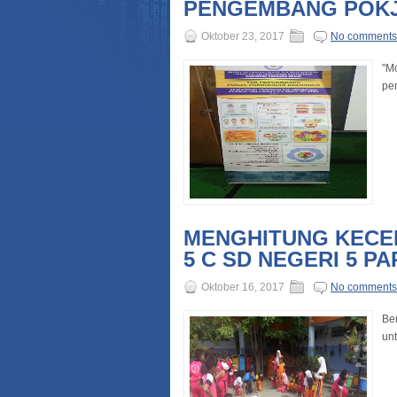
PENGEMBANG POKJ
Oktober 23, 2017
No comments
"M
pen
MENGHITUNG KECEP
5 C SD NEGERI 5 P
Oktober 16, 2017
No comments
Ber
unt