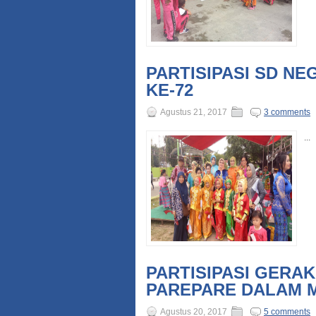
PARTISIPASI SD NE
KE-72
Agustus 21, 2017
3 comments
...
PARTISIPASI GERAK
PAREPARE DALAM M
Agustus 20, 2017
5 comments