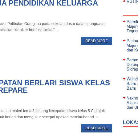
A PENDIDIKAN KELUARGA
RUTI
Patrol
odel Pelibatan Orang tua pada sekolah dasar dalam penguatan
Majene
didikan karakter berbasis kelas" ...
Tegur
Perku
READ MORE
Majen
dan K
Perta
Doron
Sidrap
Wujud
ATAN BERLARI SISWA KELAS
Barru
AREPARE
Barru
Nakho
Siapka
dan 
kaitan materi tema 3 tentang kecepatan,siswa kelas 5 C diajak
uk berlari dan mengukur secepat apakah mereka berlari. ...
LOKA
READ MORE