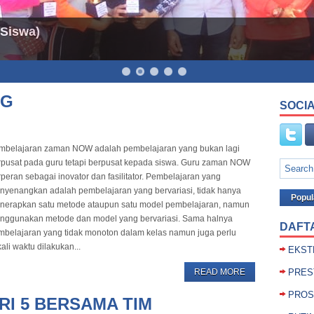
 Siswa)
NG
SOCIA
mbelajaran zaman NOW adalah pembelajaran yang bukan lagi
rpusat pada guru tetapi berpusat kepada siswa. Guru zaman NOW
peran sebagai inovator dan fasilitator. Pembelajaran yang
nyenangkan adalah pembelajaran yang bervariasi, tidak hanya
Popul
nerapkan satu metode ataupun satu model pembelajaran, namun
nggunakan metode dan model yang bervariasi. Sama halnya
DAFT
mbelajaran yang tidak monoton dalam kelas namun juga perlu
ali waktu dilakukan...
EKST
READ MORE
PRES
PROS
RI 5 BERSAMA TIM