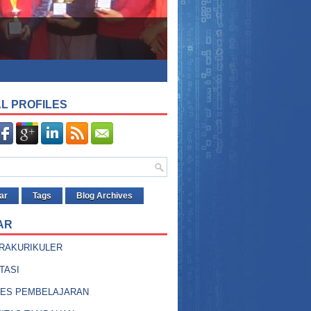
L PROFILES
ar
Tags
Blog Archives
AR
RAKURIKULER
TASI
ES PEMBELAJARAN