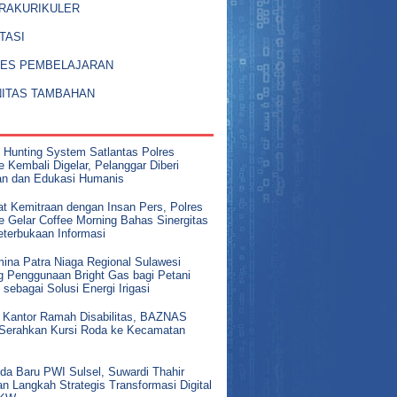
RAKURIKULER
TASI
ES PEMBELAJARAN
NITAS TAMBAHAN
i Hunting System Satlantas Polres
 Kembali Digelar, Pelanggar Diberi
an dan Edukasi Humanis
at Kemitraan dengan Insan Pers, Polres
e Gelar Coffee Morning Bahas Sinergitas
eterbukaan Informasi
mina Patra Niaga Regional Sulawesi
g Penggunaan Bright Gas bagi Petani
 sebagai Solusi Energi Irigasi
 Kantor Ramah Disabilitas, BAZNAS
 Serahkan Kursi Roda ke Kecamatan
da Baru PWI Sulsel, Suwardi Thahir
n Langkah Strategis Transformasi Digital