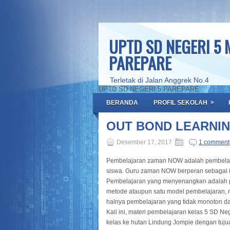
UPTD SD NEGERI 5
PAREPARE
Terletak di Jalan Anggrek No.4
UPTD SD NEGERI 5 PAREPARE
»
BERANDA
PROFIL SEKOLAH
OUT BOND LEARNI
Desember 17, 2017
1 comment
Pembelajaran zaman NOW adalah pembelajar
siswa. Guru zaman NOW berperan sebagai ino
Pembelajaran yang menyenangkan adalah pe
metode ataupun satu model pembelajaran,
halnya pembelajaran yang tidak monoton dal
Kali ini, materi pembelajaran kelas 5 SD N
kelas ke hutan Lindung Jompie dengan tuj