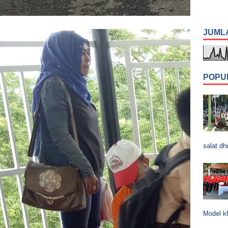
JUML
POPU
salat dh
Model k