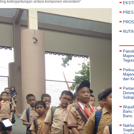
ling ketergantungan antara komponen ekosistem".
EKST
PRES
PROS
RUTI
Patrol
Majene
Tegur
Perku
Majen
dan K
Perta
Doron
Sidrap
Wujud
Barru
Barru
Nakho
Siapka