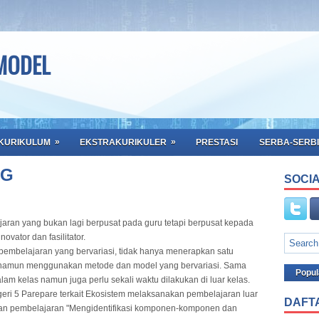
 MODEL
»
»
KURIKULUM
EKSTRAKURIKULER
PRESTASI
SERBA-SERBI
NG
SOCIA
an yang bukan lagi berpusat pada guru tetapi berpusat kepada
vator dan fasilitator.
mbelajaran yang bervariasi, tidak hanya menerapkan satu
 namun menggunakan metode dan model yang bervariasi. Sama
Popul
am kelas namun juga perlu sekali waktu dilakukan di luar kelas.
egeri 5 Parepare terkait Ekosistem melaksanakan pembelajaran luar
DAFT
uan pembelajaran "Mengidentifikasi komponen-komponen dan